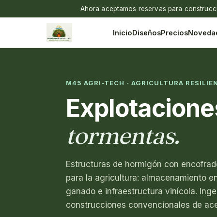
Ahora aceptamos reservas para construccio
Inicio
Diseños
Precios
Noveda
M45 AGRI-TECH · AGRICULTURA RESILIE
Explotacion
tormentas.
Estructuras de hormigón con encofra
para la agricultura: almacenamiento en 
ganado e infraestructura vinícola. In
construcciones convencionales de acero