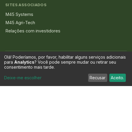
SITES ASSOCIADOS
M45 Systems
M45 Agri-Tech
Relações com investidores
Olá! Poderíamos, por favor, habilitar alguns serviços adicionais
para
Analytics
? Você pode sempre mudar ou retirar seu
EcoDomeHomes, Patente Oficialmente Pendente. INPI Portugal,
consentimento mais tarde.
Modelo de Utilidade N.º 12464, registado em fevereiro de 2026.
Marcar Consulta
Deixe-me escolher
Recusar
Aceito.
© 2026 Memorable Green - Unipessoal Lda · NIPC 518 951 618.
Patente Pendente · INPI Portugal · Modelo de Utilidade N.º 12464 ·
Registado em fevereiro de 2026
Relações com investidores
Divulgações e Privacidade