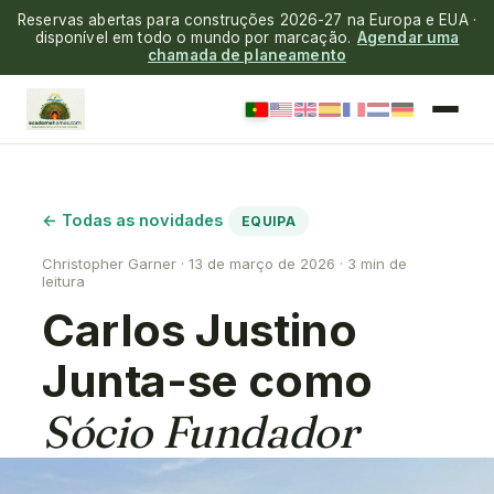
Reservas abertas para construções 2026-27 na Europa e EUA ·
disponível em todo o mundo por marcação.
Agendar uma
chamada de planeamento
← Todas as novidades
EQUIPA
Christopher Garner · 13 de março de 2026 · 3 min de
leitura
Carlos Justino
Junta-se como
Sócio Fundador