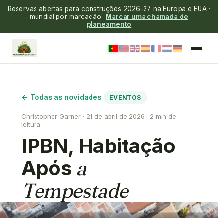
Reservas abertas para construções 2026-27 na Europa e EUA ·
mundial por marcação.
Marcar uma chamada de
planeamento
← Todas as novidades
EVENTOS
Christopher Garner · 21 de abril de 2026 · 2 min de
leitura
IPBN, Habitação
Após
a
Tempestade