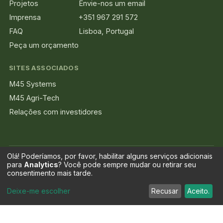
Projetos
Envie-nos um email
Imprensa
+351 967 291 572
FAQ
Lisboa, Portugal
Peça um orçamento
SITES ASSOCIADOS
M45 Systems
M45 Agri-Tech
Relações com investidores
Olá! Poderíamos, por favor, habilitar alguns serviços adicionais
para
Analytics
? Você pode sempre mudar ou retirar seu
EcoDomeHomes, Oficialmente Patente Pendente. INPI Portugal,
consentimento mais tarde.
Modelo de Utilidade N.º 12464, registado em fevereiro de 2026.
Marcar Consulta
Deixe-me escolher
Recusar
Aceito.
© 2026 Memorable Green - Unipessoal Lda · NIPC 518 951 618.
Patente Pendente · INPI Portugal · Modelo de Utilidade N.º 12464 ·