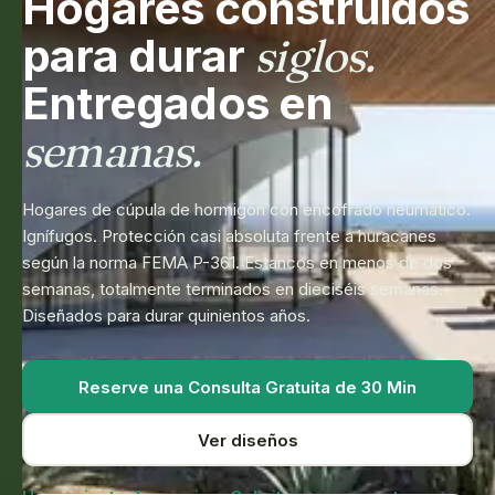
Hogares
construidos
para
durar
siglos.
Entregados
en
semanas.
Hogares de cúpula de hormigón con encofrado neumático.
Ignífugos. Protección casi absoluta frente a huracanes
según la norma FEMA P-361. Estancos en menos de dos
semanas, totalmente terminados en dieciséis semanas.
Diseñados para durar quinientos años.
Reserve una Consulta Gratuita de 30 Min
Ver diseños