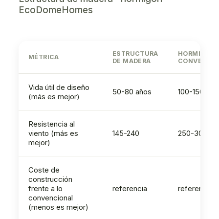
EcoDomeHomes
ESTRUCTURA
HORMIGÓN
MÉTRICA
DE MADERA
CONVENCI
Vida útil de diseño
50-80 años
100-150 año
(más es mejor)
Resistencia al
viento (más es
145-240
250-300
mejor)
Coste de
construcción
frente a lo
referencia
referencia
convencional
(menos es mejor)