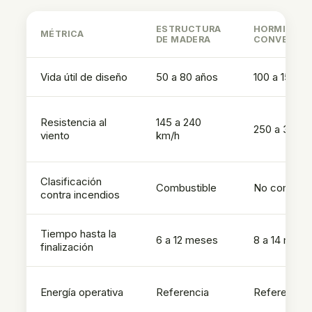
ESTRUCTURA
HORMIGÓN
MÉTRICA
DE MADERA
CONVENCI
Vida útil de diseño
50 a 80 años
100 a 150 a
Resistencia al
145 a 240
250 a 300 
viento
km/h
Clasificación
Combustible
No combust
contra incendios
Tiempo hasta la
6 a 12 meses
8 a 14 mese
finalización
Energía operativa
Referencia
Referencia