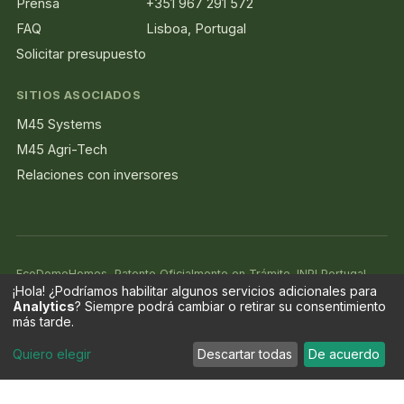
Prensa
+351 967 291 572
FAQ
Lisboa, Portugal
Solicitar presupuesto
SITIOS ASOCIADOS
M45 Systems
M45 Agri-Tech
Relaciones con inversores
EcoDomeHomes, Patente Oficialmente en Trámite. INPI Portugal,
¡Hola! ¿Podríamos habilitar algunos servicios adicionales para
Modelo de Utilidade N.º 12464, presentado en febrero de 2026.
Analytics
? Siempre podrá cambiar o retirar su consentimiento
más tarde.
Reservar
Quiero elegir
Descartar todas
De acuerdo
© 2026 Memorable Green - Unipessoal Lda · NIPC 518 951 618.
Patente en Trámite · INPI Portugal · Modelo de Utilidade N.º 12464 ·
Presentado en febrero de 2026
Relaciones con inversores
Avisos legales y privacidad